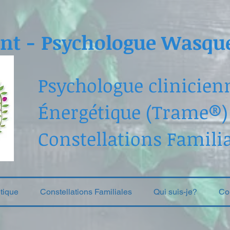
nt - Psychologue Wasque
Psychologue clinicien
Énergéti
que (Trame®)
Constellations Famili
tique
Constellations Familiales
Qui suis-je?
Con