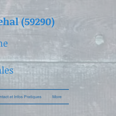
hal (59290)
ne
ales
tact et Infos Pratiques
More