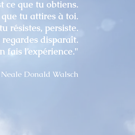
t ce que tu obtiens.
que tu attires à toi.
u résistes, persiste.
 regardes disparaît.
n fais l’expérience."
 - Neale Donald Wals
c
h