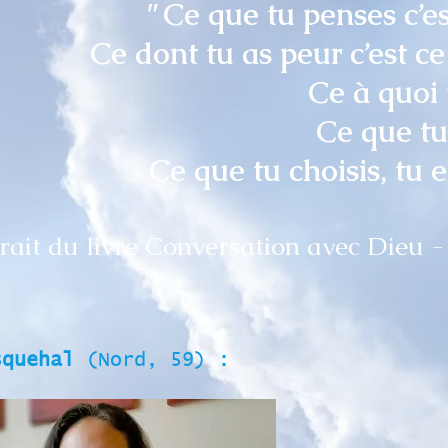
"
Ce que tu penses c’es
Ce dont tu as peur c’est ce 
Ce à quoi t
Ce que tu
Ce que tu choisis, tu e
rait du livre Conversation avec Dieu
squehal
(Nord, 59) :