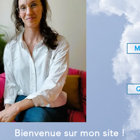
M
Q
Bienvenue sur mon site !