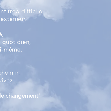
t trop difficile
extérieur.
é
,
u quotidien,
oi-même
,
chemin,
ivez.
e changement
" !