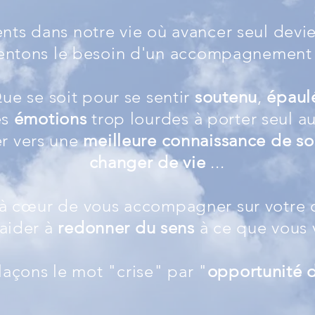
nts dans notre vie où avancer seul devien
entons le besoin d'un accompagnement 
ue se soit pour se sentir
soutenu
,
épaul
es
émotions
trop lourdes à porter seul a
r vers une
meilleure connaissance de s
changer de vie
...
 à
cœur
de vous accompagner sur votre 
aider à
redonner du sens
à ce que vous v
açons le mot "crise" par "
opportunité
d