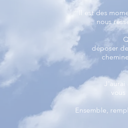
Il est des mome
nous ress
Q
déposer d
chemine
J'aurai
vous 
Ensemble, rempl