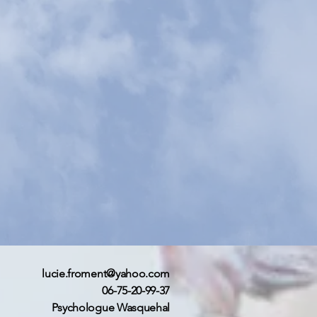
lucie.froment@yahoo.com
06-75-20-99-37
Psychologue Wasquehal