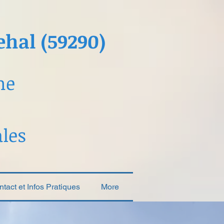
hal (59290)
ne
ales
tact et Infos Pratiques
More