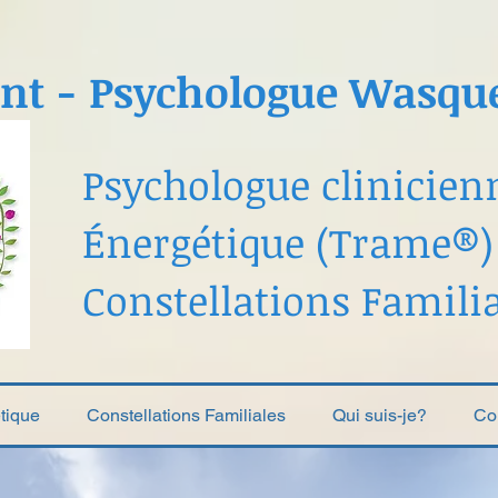
nt - Psychologue Wasque
Psychologue clinicien
Énergéti
que (Trame®)
Constellations Famili
tique
Constellations Familiales
Qui suis-je?
Con