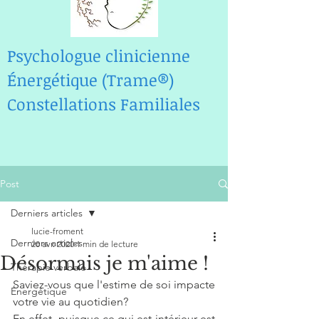
Psychologue clinicienne
Énergéti
que (Trame®)
Constellations Familiales
Post
Derniers articles
lucie-froment
Derniers articles
20 avr. 2020
1 min de lecture
Désormais je m'aime !
Thérapie verbale
Saviez-vous que l'estime de soi impacte 
Énergétique
votre vie au quotidien?
En effet, puisque ce qui est intérieur est 